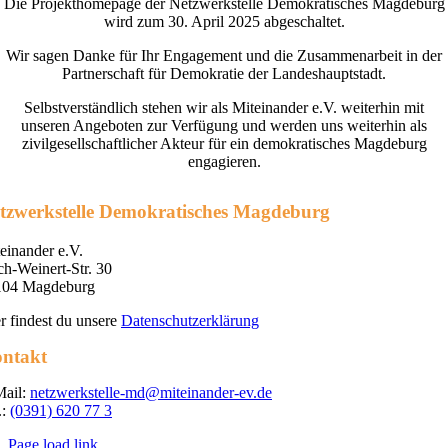
Die Projekthomepage der Netzwerkstelle Demokratisches Magdeburg
wird zum 30. April 2025 abgeschaltet.
Wir sagen Danke für Ihr Engagement und die Zusammenarbeit in der
Partnerschaft für Demokratie der Landeshauptstadt.
Selbstverständlich stehen wir als Miteinander e.V. weiterhin mit
unseren Angeboten zur Verfügung und werden uns weiterhin als
zivilgesellschaftlicher Akteur für ein demokratisches Magdeburg
engagieren.
tzwerkstelle Demokratisches Magdeburg
einander e.V.
ch-Weinert-Str. 30
104 Magdeburg
r findest du unsere
Datenschutzerklärung
ntakt
Mail:
netzwerkstelle-md@miteinander-ev.de
.:
(0391) 620 77 3
Page load link